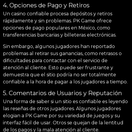
4. Opciones de Pago y Retiros
Un casino confiable procesa depósitos y retiros
rápidamente y sin problemas. PK Game ofrece
opciones de pago populares en México, como
transferencias bancarias y billeteras electrónicas.
Sin embargo, algunos jugadores han reportado
problemas al retirar sus ganancias, como retrasos o
dificultades para contactar con el servicio de
atención al cliente. Esto puede ser frustrante y
demuestra que el sitio podría no ser totalmente
confiable a la hora de pagar a los jugadores a tiempo.
5. Comentarios de Usuarios y Reputación
Una forma de saber si un sitio es confiable es leyendo
las reseñas de otros jugadores. Algunos jugadores
elogian a PK Game por su variedad de juegos y su
interfaz fácil de usar. Otros se quejan de la lentitud
de los pagos y la mala atención al cliente.