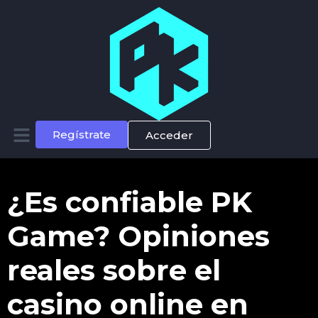
Regístrate
Acceder
¿Es confiable PK
Game? Opiniones
reales sobre el
casino online en