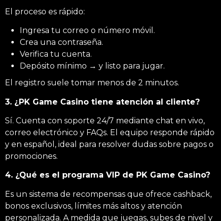
El proceso es rápido:
Ingresa tu correo o número móvil.
Crea una contraseña.
Verifica tu cuenta.
Depósito mínimo → y listo para jugar.
El registro suele tomar menos de 2 minutos.
3. ¿PK Game Casino tiene atención al cliente?
Sí. Cuenta con soporte 24/7 mediante chat en vivo,
correo electrónico y FAQs. El equipo responde rápido
y en español, ideal para resolver dudas sobre pagos o
promociones.
4. ¿Qué es el programa VIP de PK Game Casino?
Es un sistema de recompensas que ofrece cashback,
bonos exclusivos, límites más altos y atención
personalizada. A medida que juegas, subes de nivel y