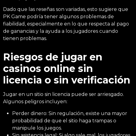
Dado que las reseñas son variadas, esto sugiere que
PK Game podría tener algunos problemas de
fiabilidad, especialmente en lo que respecta al pago
de ganancias y la ayuda a los jugadores cuando
tienen problemas.
Riesgos de jugar en
casinos online sin
licencia o sin verificación
Jugar en un sitio sin licencia puede ser arriesgado.
Algunos peligros incluyen:
Perder dinero: Sin regulación, existe una mayor
probabilidad de que el sitio haga trampas o
manipule los juegos.
Sin asistencia legal: Si algo sale mal, los jugadores