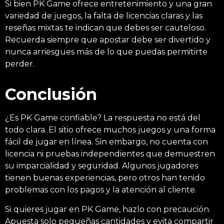
Si bien PK Game ofrece entretenimiento y una gran
variedad de juegos, la falta de licencias claras y las
reseñas mixtas te indican que debes ser cauteloso.
Recuerda siempre que apostar debe ser divertido y
nunca arriesgues más de lo que puedas permitirte
perder.
Conclusión
¿Es PK Game confiable? La respuesta no está del
todo clara. El sitio ofrece muchos juegos y una forma
fácil de jugar en línea. Sin embargo, no cuenta con
licencia ni pruebas independientes que demuestren
su imparcialidad y seguridad. Algunos jugadores
tienen buenas experiencias, pero otros han tenido
problemas con los pagos y la atención al cliente.
Si quieres jugar en PK Game, hazlo con precaución.
Apuesta solo pequeñas cantidades y evita compartir